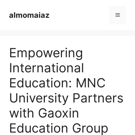
Langsung
ke
almomaiaz
Menu
isi
Empowering
International
Education: MNC
University Partners
with Gaoxin
Education Group