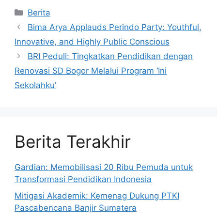
Kategori
Berita
Bima Arya Applauds Perindo Party: Youthful,
Innovative, and Highly Public Conscious
BRI Peduli: Tingkatkan Pendidikan dengan
Renovasi SD Bogor Melalui Program ‘Ini
Sekolahku’
Berita Terakhir
Gardian: Memobilisasi 20 Ribu Pemuda untuk
Transformasi Pendidikan Indonesia
Mitigasi Akademik: Kemenag Dukung PTKI
Pascabencana Banjir Sumatera